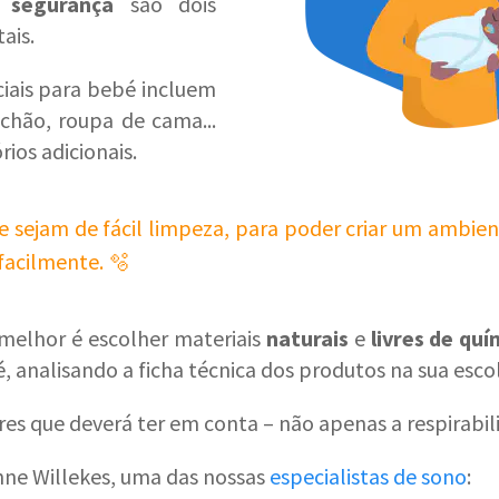
a
segurança
são dois
ais.
iais para bebé incluem
hão, roupa de cama...
rios adicionais.
 sejam de fácil limpeza, para poder criar um ambien
facilmente. 🫧
 melhor é escolher materiais
naturais
e
livres de qu
, analisando a ficha técnica dos produtos na sua esco
res que deverá ter em conta – não apenas a respirabil
anne Willekes, uma das nossas
especialistas de sono
: