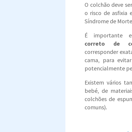
O colchão deve se
o risco de asfixi
Síndrome de Morte 
É importante 
correto de co
corresponder exa
cama, para evitar
potencialmente pe
Existem vários t
bebé, de materiai
colchões de espu
comuns).