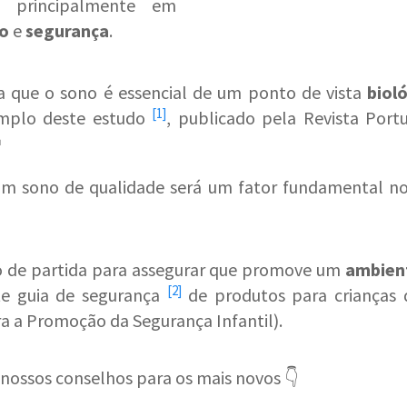
, principalmente em
o
e
segurança
.
a que o sono é essencial de um ponto de vista
biol
[1]
emplo deste
estudo
, publicado pela Revista Port

r um sono de qualidade será um fator fundamental no
de partida para assegurar que promove um
ambien
[2]
te
guia de segurança
de produtos para crianças 
a a Promoção da Segurança Infantil).
 nossos conselhos para os mais novos 👇