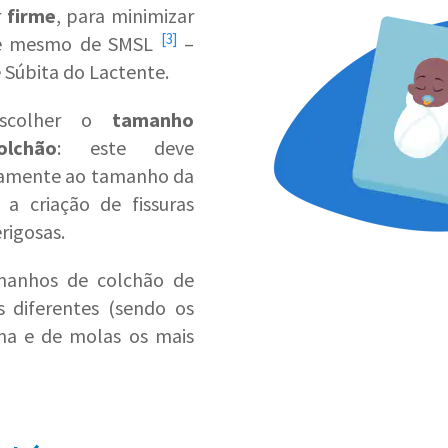
r
firme
, para minimizar
[3]
a e mesmo de
SMSL
–
Súbita do Lactente.
escolher o
tamanho
lchão
: este deve
tamente ao tamanho da
 a criação de fissuras
rigosas.
amanhos de colchão de
s diferentes (sendo os
ma e de molas os mais