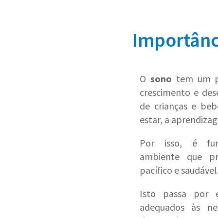
Importânc
O
sono
tem um p
crescimento e des
de crianças e be
estar, a aprendiza
Por isso, é fu
ambiente que p
pacífico e saudável
Isto passa por 
adequados às nec