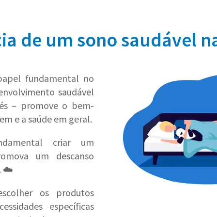
ia de um sono saudável na
apel fundamental no
envolvimento saudável
bés – promove o bem-
gem e a saúde em geral.
ndamental criar um
romova um descanso
. ☁️
escolher os produtos
essidades específicas