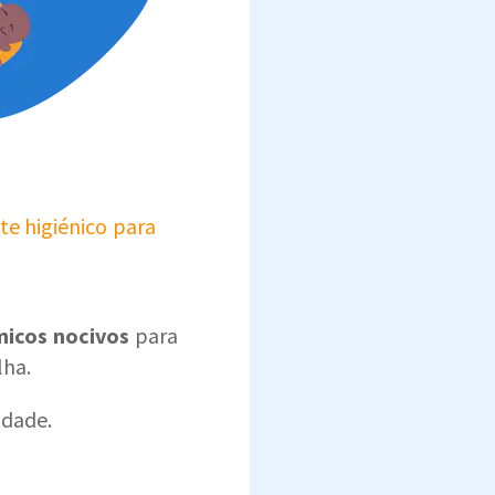
te higiénico para
ímicos nocivos
para
lha.
idade.