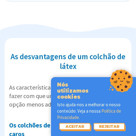
As desvantagens de um colchão de
látex
Nós
As características que reunimos abaixo podem
utilizamos
fazer com que um colchão de látex seja uma
cookies
opção menos adequada para si. 👇
Isto ajuda-nos a melhorar o nosso
conteúdo. Veja a nossa
Política de
Privacidade.
Os colchões de látex natural são mais
ACEITAR
REJEITAR
caros