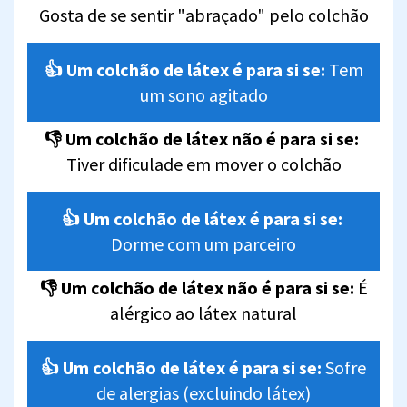
Gosta de se sentir "abraçado" pelo colchão
👍 Um colchão de látex é para si se:
Tem
um sono agitado
👎 Um colchão de látex não é para si se:
Tiver dificulade em mover o colchão
👍 Um colchão de látex é para si se:
Dorme com um parceiro
👎 Um colchão de látex não é para si se:
É
alérgico ao látex natural
👍 Um colchão de látex é para si se:
Sofre
de alergias (excluindo látex)