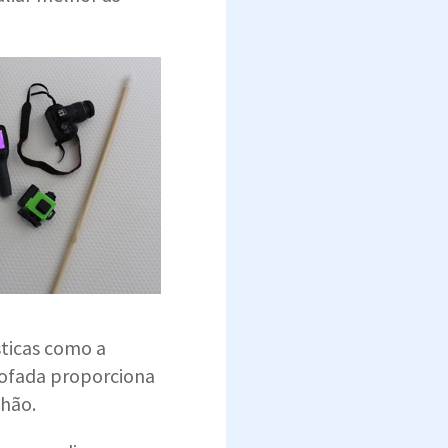
sticas como a
mofada proporciona
chão.