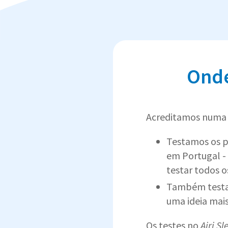
Onde
Acreditamos numa 
Testamos os 
em Portugal -
testar todos o
Também testam
uma ideia mai
Os testes no
Airi S