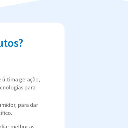
utos?
de última geração,
ecnologias para
midor, para dar
fico.
aliar melhor as