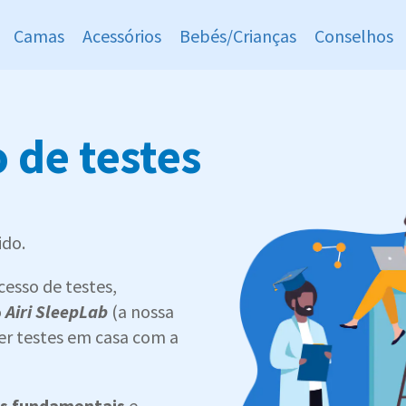
Camas
Acessórios
Bebés/Crianças
Conselhos
 de testes
ido.
esso de testes,
o
Airi SleepLab
(a nossa
zer testes em casa com a
as fundamentais
e