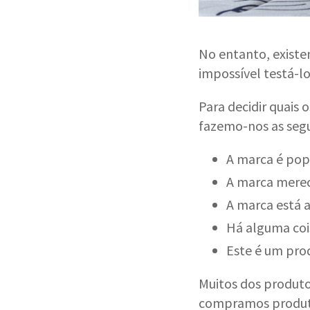
No entanto, existe
impossível testá-lo
Para decidir quais 
fazemo-nos as segu
A marca é pop
A marca mere
A marca está 
Há alguma coi
Este é um pro
Muitos dos produto
compramos produto