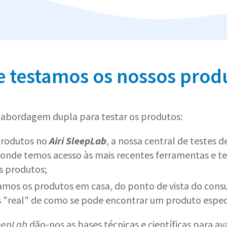
 testamos os nossos prod
abordagem dupla para testar os produtos:
produtos no
Airi SleepLab
, a nossa central de testes 
 onde temos acesso às mais recentes ferramentas e t
s produtos;
os os produtos em casa, do ponto de vista do consu
s "real" de como se pode encontrar um produto especí
leepLab
dão-nos as bases técnicas e científicas para av