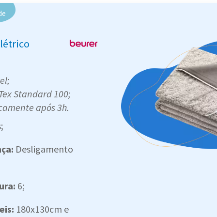
de
létrico
el;
Tex Standard 100;
camente após 3h.
;
nça:
Desligamento
;
ura:
6;
eis:
180x130cm e