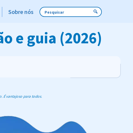
Sobre nós
ão e guia (2026)
o. É vantajoso para todos.