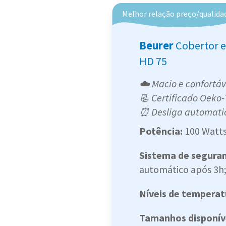
Melhor relação preço/qualida
Beurer
Cobertor e
HD 75
☁️ Macio e confortáv
📃 Certificado Oeko-
⏰ Desliga automati
Potência:
100 Watts
Sistema de segura
automático após 3h
Níveis de temperat
Tamanhos disponív