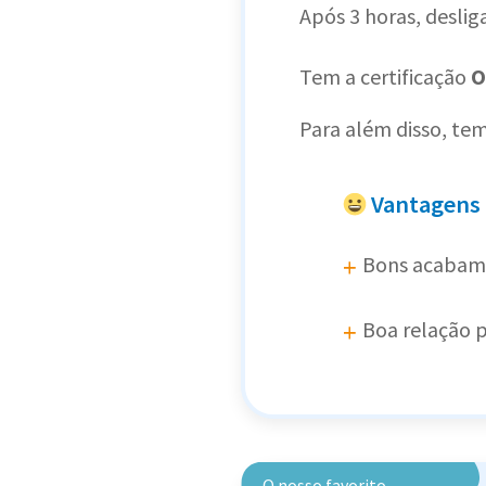
Após 3 horas, deslig
Tem a certificação
O
Para além disso, tem
Vantagens
Bons acabam
Boa relação 
O nosso favorito