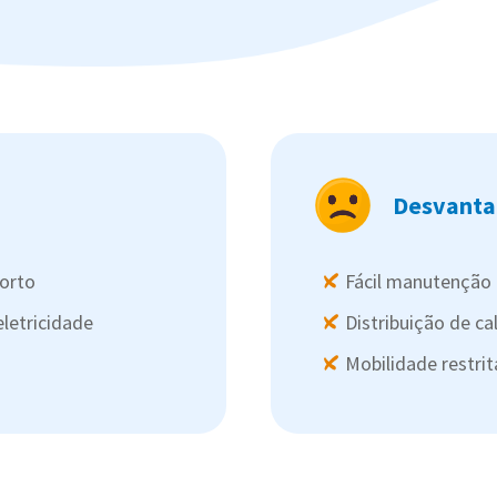
Desvanta
forto
Fácil manutenção 
eletricidade
Distribuição de ca
Mobilidade restri