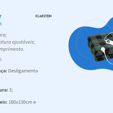
r
n
bra;
ratura ajustáveis;
omprimento.
;
nça:
Desligamento
;
ura:
3;
eis:
180x130cm e