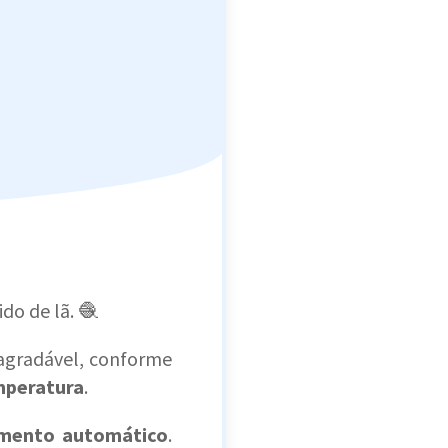
ido de lã. 🧶
 agradável, conforme
emperatura
.
amento automático
.