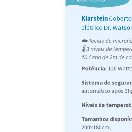
Klarstein
Coberto
elétrico Dr. Watso
☁️ Tecido de microfi
🌡️ 3 níveis de tempe
🔌 Cabo de 2m de c
Potência:
120 Watts
Sistema de segura
automático após 3h
Níveis de temperat
Tamanhos disponív
200x180cm;