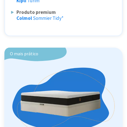
Kipli
Turim*
Produto premium
Colmol
Sommier Tidy*
O mais prático