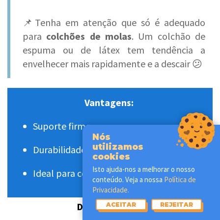
📌Tenha em atenção que só é adequado
para
colchões de molas
. Um colchão de
espuma ou de látex tem tendência a
envelhecer mais rapidamente e a descair 😕
Vantagens:
Suporte firme
Nós
utilizamos
Durabilidade
cookies
Isto ajuda-nos a melhorar o nosso
Ideal para colchões mais grossos
conteúdo. Veja a nossa
Política de
Privacidade.
Desvantagens:
ACEITAR
REJEITAR