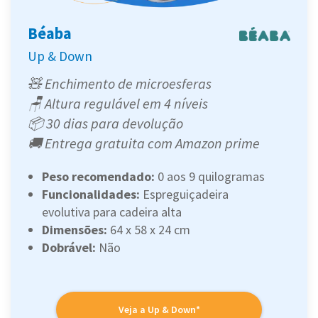
Béaba
Up & Down
🧸 Enchimento de microesferas
🪑 Altura regulável em 4 níveis
📦 30 dias para devolução
🚚 Entrega gratuita com Amazon prime
Peso recomendado:
0 aos 9 quilogramas
Funcionalidades:
Espreguiçadeira
evolutiva para cadeira alta
Dimensões:
64 x 58 x 24 cm
Dobrável:
Não
Veja a Up & Down*