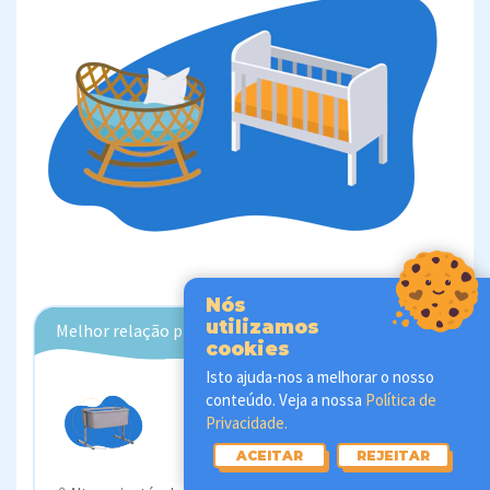
Nós
utilizamos
Melhor relação preço/qualidade
cookies
Isto ajuda-nos a melhorar o nosso
Babify
conteúdo. Veja a nossa
Política de
Berço Ibaby
Privacidade.
123,37 €
Preço desde
ACEITAR
REJEITAR