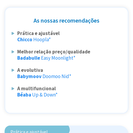
As nossas recomendações
Prática e ajustável
Chicco
Hoopla*
Melhor relação preço/qualidade
Badabulle
Easy Moonlight*
A evolutiva
Babymoov
Doomoo Nid*
A multifuncional
Béaba
Up & Down*
Prática e ajustável