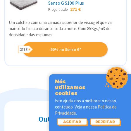
Senso G S100 Plus
271 €
Preço desde
Um colchão com uma camada superior de viscogel que vai
mantê-lo fresco durante toda a noite. Com 85Kgs/m3 de
densidade das espumas.
-50% no Senso G*
271 €
Nós
utilizamos
cookies
Isto ajuda-nos a melhorar o nosso
conteúdo. Veja a nossa
Política de
Privacidade.
Outros colchões:
ACEITAR
REJEITAR