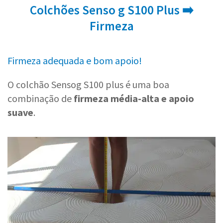
Colchões Senso g S100 Plus ➡️
Firmeza
Firmeza adequada e bom apoio!
O colchão Sensog S100 plus é uma boa
combinação de
firmeza média-alta e apoio
suave
.