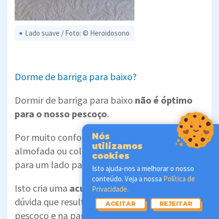
Lado suave / Foto: © Heroidosono
Dorme de barriga para baixo?
Dormir de barriga para baixo
não é óptimo
para o nosso pescoço
.
Por muito confortável que seja a sua
Nós
utilizamos
almofada ou colchão, tem de estar virado
cookies
para um lado para poder respirar.
Isto ajuda-nos a melhorar o nosso
conteúdo. Veja a nossa
Política de
Isto cria uma
acumulação de tensão
e sem
Privacidade.
dúvida que resultará em rigidez e dores no
ACEITAR
REJEITAR
pescoço e na parte superior das costas. 😫