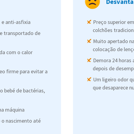
Desvanta
 e anti-asfixia
Preço superior e
colchões tradicion
te transportado de
Muito apertado na
colocação de lenç
uda com o calor
Demora 24 horas a
depois de desem
o firme para evitar a
Um ligeiro odor 
que desaparece n
o bebé de bactérias,
 na máquina
e o nascimento até