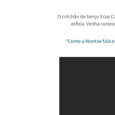
O colchão de berço Ecus Ca
asfixia. Venha conos
*Como a Montse fala e