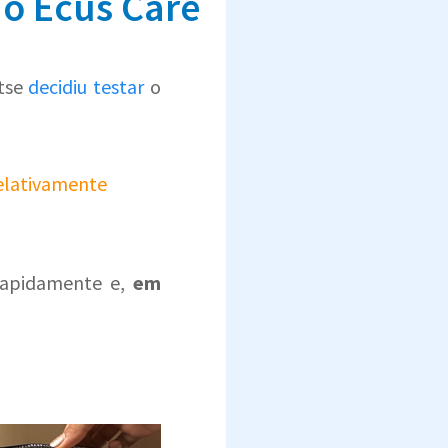
ão Ecus Care
ntse
decidiu testar
o
elativamente
 rapidamente e,
em