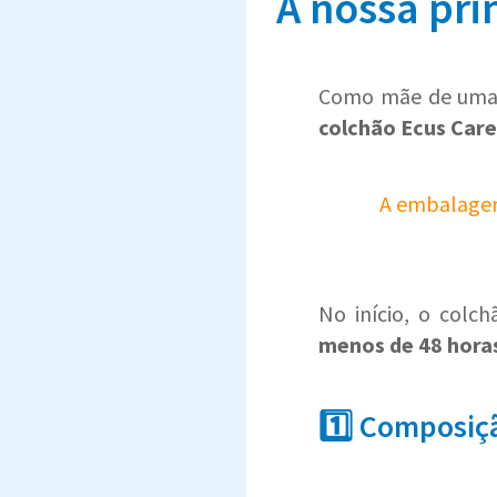
A nossa pri
Como mãe de uma f
colchão Ecus Care
A embalagem
No início, o colc
menos de 48 hora
1️⃣ Composiç