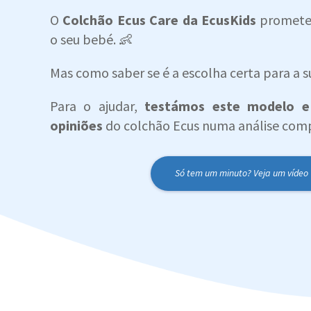
O
Colchão Ecus Care da EcusKids
promete 
o seu bebé. 👶
Mas como saber se é a escolha certa para a s
Para o ajudar,
testámos este modelo e 
opiniões
do colchão Ecus numa análise comp
Só tem um minuto? Veja um vídeo