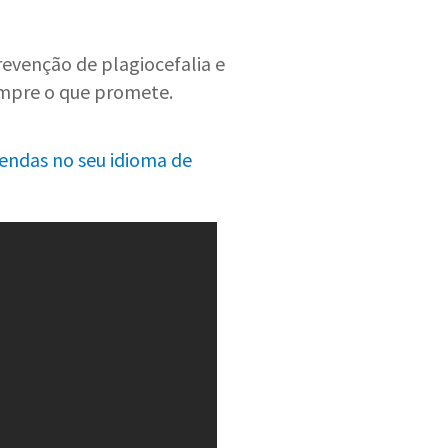
revenção de plagiocefalia e
cumpre o que promete.
endas no seu idioma de