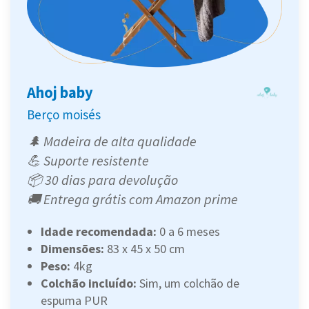
Ahoj baby
Berço moisés
🌲 Madeira de alta qualidade
💪 Suporte resistente
📦 30 dias para devolução
🚚 Entrega grátis com Amazon prime
Idade recomendada:
0 a 6 meses
Dimensões:
‎83 x 45 x 50 cm
Peso:
‎4kg
Colchão incluído:
Sim, um colchão de
espuma PUR