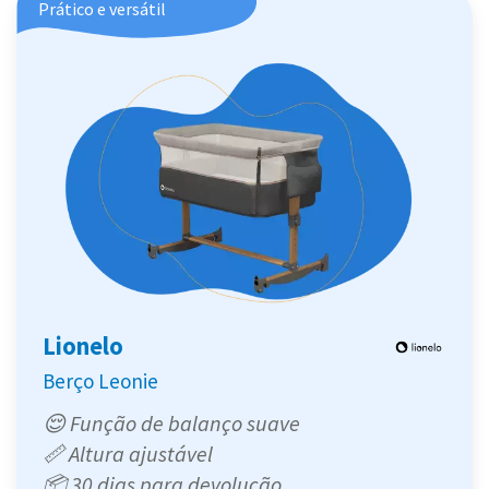
Prático e versátil
Lionelo
Berço Leonie
😌 Função de balanço suave
📏 Altura ajustável
📦 30 dias para devolução