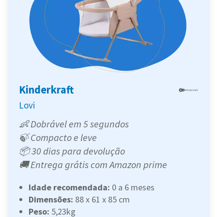
Kinderkraft
Lovi
👶 Dobrável em 5 segundos
🍃 Compacto e leve
📦 30 dias para devolução
🚚 Entrega grátis com Amazon prime
Idade recomendada:
0 a 6 meses
Dimensões:
‎88 x 61 x 85 cm
Peso:
‎5,23kg