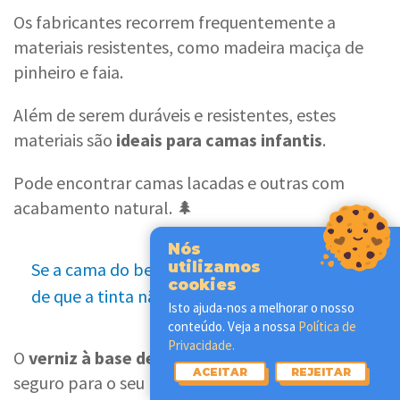
Os fabricantes recorrem frequentemente a
materiais resistentes, como madeira maciça de
pinheiro e faia.
Além de serem duráveis e resistentes, estes
materiais são
ideais para camas infantis
.
Pode encontrar camas lacadas e outras com
acabamento natural. 🌲
Nós
utilizamos
Se a cama do bebé for pintada, certifique-se
cookies
[7]
de que a tinta
não é prejudicial à saúde
.
Isto ajuda-nos a melhorar o nosso
conteúdo. Veja a nossa
Política de
Privacidade.
O
verniz à base de água
é o mais comum e
ACEITAR
REJEITAR
seguro para o seu pequeno. 💧