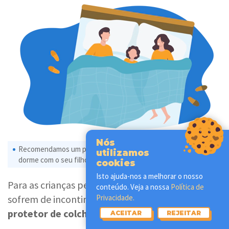
Nós
Recomendamos um protetor de colchão impermeável se
utilizamos
dorme com o seu filho na cama.
cookies
Isto ajuda-nos a melhorar o nosso
Para as crianças pequenas e para as pessoas que
conteúdo. Veja a nossa
Política de
sofrem de incontinência, é preferível utilizar um
Privacidade.
protetor de colchão impermeável
.
ACEITAR
REJEITAR