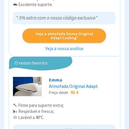
☁️ Excelente suporte.
"-5% extra com o nosso código exclusivo"
Veja a almofada Emma Original
Adapt Cooling*
Veja a nossa análise
O nosso favorito
Emma
Almofada Original Adapt
91 €
Preço desde
🔨 Firme para suporte extra;
🌬️ Respirável e fresca;
🧼 Lavável a 40ºC.