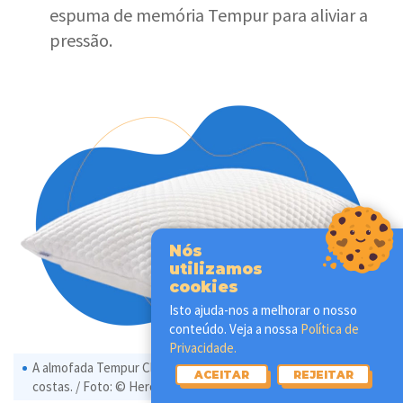
espuma de memória Tempur para aliviar a
pressão.
Nós
utilizamos
cookies
Isto ajuda-nos a melhorar o nosso
conteúdo. Veja a nossa
Política de
Privacidade.
A almofada Tempur Cloud: ideal para quem gosta de dormir de
ACEITAR
REJEITAR
costas. / Foto: © Heroidosono