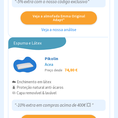
"-5% extra com o nosso código exclusivo"
Veja a almofada Emma Original
Adapt*
Veja a nossa análise
Espuma e Látex
Pikolin
Acea
74,80 €
Preço desde
☁️ Enchimento em látex
🪲 Proteção natural anti-ácaros
🧼 Capa removível & lavável
"-10% extra em compras acima de 400€
💥
"