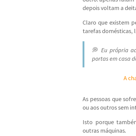
depois voltam a deita
Claro que existem p
tarefas domésticas, 
💭
Eu própria a
portas em casa d
A ch
As pessoas que sof
ou aos outros sem in
Isto porque também
outras máquinas.