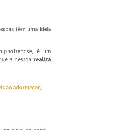
essoas têm uma ideia
ipnofrenose, é um
 que a pessoa
realiza
s ​​ao adormecer,
o
do
ciclo do sono
–