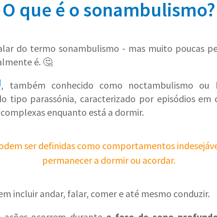
O que é o sonambulismo?
falar do termo sonambulismo - mas muito poucas p
almente é. 🤔
]
, também conhecido como noctambulismo ou h
do tipo parassónia, caracterizado por episódios em
complexas enquanto está a dormir.
odem ser definidas como comportamentos indesejávei
permanecer a dormir ou acordar.
em incluir andar, falar, comer e até mesmo conduzir.
e ações ocorrem durante
a fase de sono profund