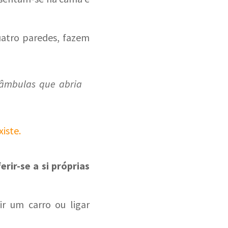
uatro paredes, fazem
nâmbulas que abria
iste.
erir-se a si próprias
r um carro ou ligar