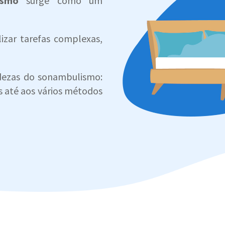
ismo
surge como um
izar tarefas complexas,
dezas do sonambulismo:
s até aos vários métodos