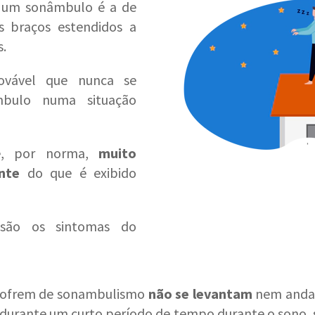
 um sonâmbulo é a de
 braços estendidos a
s.
ovável que nunca se
bulo numa situação
é, por norma,
muito
nte
do que é exibido
 são os sintomas do
 sofrem de sonambulismo
não se levantam
nem andam
 durante um curto período de tempo durante o sono,