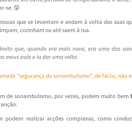
r-se. 😵
essoas que se levantam e andam à volta das suas q
limpam, cozinham ou até saem à rua.
dmito que, quando era mais nova, era uma das so
os meus avós e ia dar uma volta.
amada "segurança do sonambulismo", de facto, não ex
rem de sonambulismo, por vezes, podem muito bem
f
tenção.
 podem realizar acções complexas, como conduzi