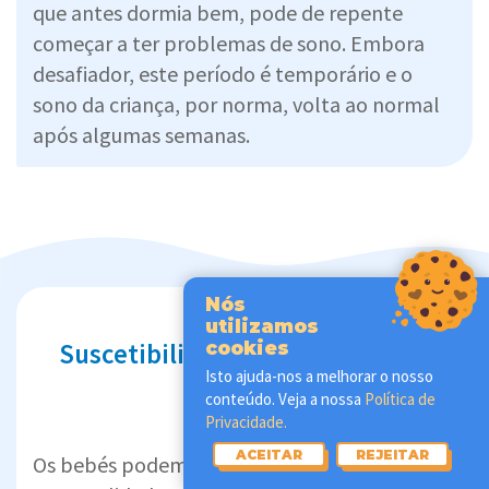
que antes dormia bem, pode de repente
começar a ter problemas de sono. Embora
desafiador, este período é temporário e o
sono da criança, por norma, volta ao normal
após algumas semanas.
Nós
utilizamos
Suscetibilidade a problemas de
cookies
Isto ajuda-nos a melhorar o nosso
sono
conteúdo. Veja a nossa
Política de
Privacidade.
ACEITAR
REJEITAR
Os bebés podem ser pequenos seres cheios de