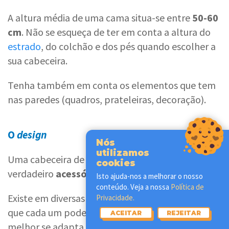
A altura média de uma cama situa-se entre
50-60
cm
. Não se esqueça de ter em conta a altura do
estrado
, do colchão e dos pés quando escolher a
sua cabeceira.
Tenha também em conta os elementos que tem
nas paredes (quadros, prateleiras, decoração).
O
design
Nós
utilizamos
Uma cabeceira de cama acaba por ser um
cookies
verdadeiro
acessório decorativo
.
Isto ajuda-nos a melhorar o nosso
conteúdo. Veja a nossa
Política de
Existe em diversas formas, texturas e cores, pelo
Privacidade.
que cada um pode encontrar o modelo que
ACEITAR
REJEITAR
melhor se adapta ao seu quarto.