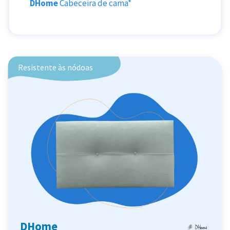
DHome
Cabeceira de cama*
Resistente às nódoas
DHome