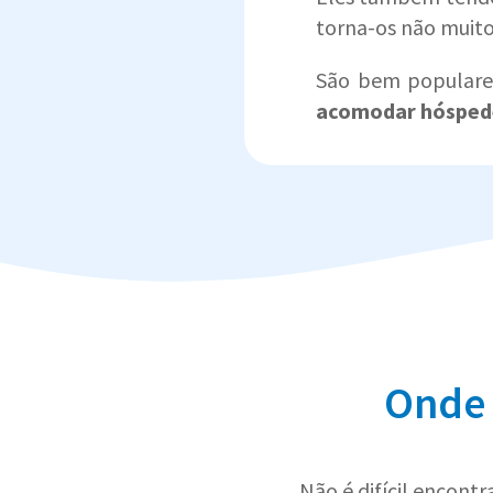
torna-os não muit
São bem populare
acomodar hósped
Onde 
Não é difícil encont