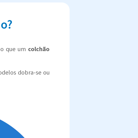
do?
 do que um
colchão
odelos dobra-se ou