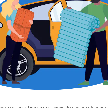
em a ser mais
finos
e mais
leves
do que os colchões c