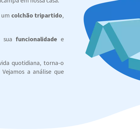
acampa em nossa casa.
o um
colchão tripartido
,
a sua
funcionalidade
e
ida quotidiana, torna-o
 Vejamos a análise que