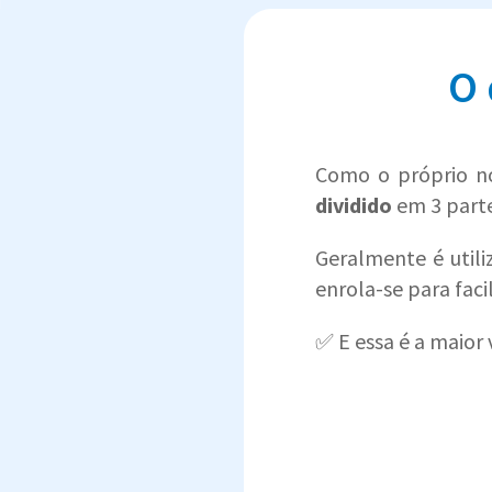
O 
Como o próprio no
dividido
em 3 parte
Geralmente é util
enrola-se para faci
✅ E essa é a maior