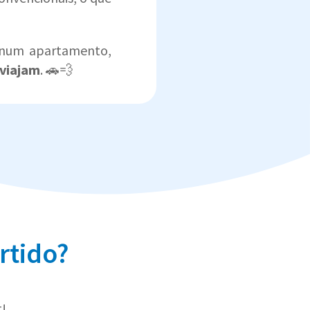
num apartamento,
viajam
. 🚗💨
rtido?
t!