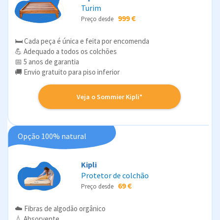
Turim
999 €
Preço desde
🛏️ Cada peça é única e feita por encomenda
💪 Adequado a todos os colchões
📅 5 anos de garantia
🚚 Envio gratuito para piso inferior
Veja o Sommier Kipli*
Opção 100% natural
Kipli
Protetor de colchão
69 €
Preço desde
☁️ Fibras de algodão orgânico
💧 Absorvente