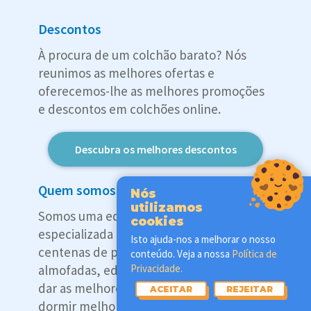
Descontos
À procura de um colchão barato? Nós
reunimos as melhores ofertas e
oferecemos-lhe as melhores promoções
e descontos em colchões online.
Descubra os melhores descontos
Quem somos
Nós
utilizamos
Somos uma equipa internacional
cookies
especializada em sono. Testamos
Isto ajuda-nos a melhorar o nosso
centenas de produtos – colchões,
conteúdo. Veja a nossa
Política de
Privacidade.
almofadas, edredões e mais – para lhe
dar as melhores análises e ajudá-lo a
ACEITAR
REJEITAR
dormir melhor. O Herói do Sono é um