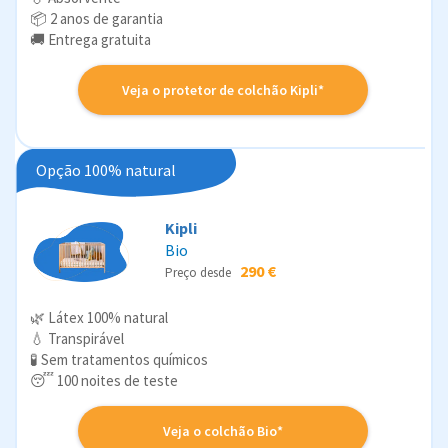
📦 2 anos de garantia
🚚 Entrega gratuita
Veja o protetor de colchão Kipli*
Opção 100% natural
Kipli
Bio
290 €
Preço desde
🌿 Látex 100% natural
💧 Transpirável
🧪 Sem tratamentos químicos
😴 100 noites de teste
Veja o colchão Bio*