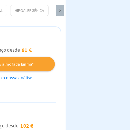
AL
HIPOALERGÉNICA
GRAVIDEZ
eço desde
91 €
% almofada Emma*
a a nossa análise
eço desde
102 €