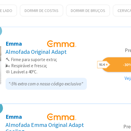
E LADO
DORMIR DE COSTAS
DORMIR DE BRUÇOS
CERVIC
Emma
Pr
Almofada Original Adapt
🔨 Firme para suporte extra;
-30
91 €
🌬️ Respirável e fresca;
🧼 Lavável a 40ºC.
Vej
"-5% extra com o nosso código exclusivo"
Emma
Almofada Emma Original Adapt
Pr