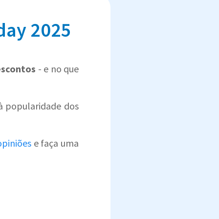
day 2025
escontos
- e no que
 à popularidade dos
opiniões
e faça uma