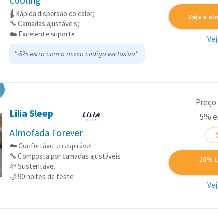
Cooling
🌡️ Rápida dispersão do calor;
Veja a a
🔧 Camadas ajustáveis;
☁️ Excelente suporte.
Vej
"-5% extra com o nosso código exclusivo"
Preço
Lilia Sleep
5% e
Almofada Forever
☁️ Confortável e respirável
🔧 Composta por camadas ajustáveis
-10% L
🌱 Sustentável
🌙 90 noites de teste
Vej