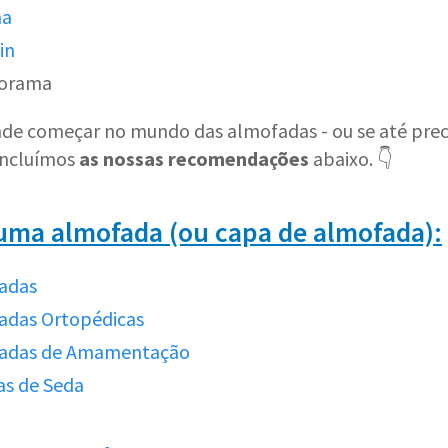
ma
in
forama
nde começar no mundo das almofadas - ou se até prec
 incluímos
as nossas recomendações
abaixo. 👇
uma almofada (ou capa de almofada):
adas
adas Ortopédicas
fadas de Amamentação
as de Seda