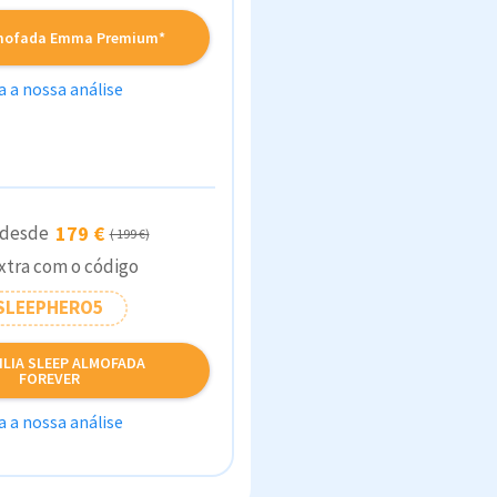
lmofada Emma Premium*
a a nossa análise
 desde
179 €
( 199 €)
xtra com o código
SLEEPHERO5
ILIA SLEEP ALMOFADA
FOREVER
a a nossa análise